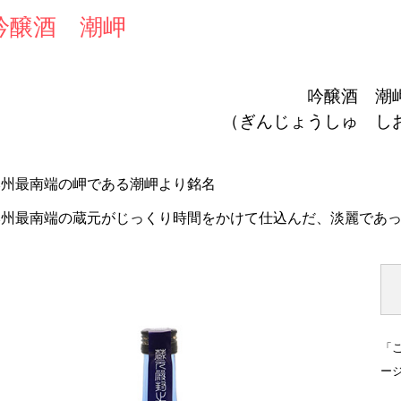
吟醸酒 潮岬
吟醸酒 潮
（ぎんじょうしゅ し
本州最南端の岬である潮岬より銘名
本州最南端の蔵元がじっくり時間をかけて仕込んだ、淡麗であ
「
ー