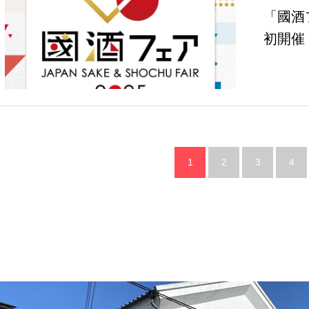
「國酒フ
初開催
1
2
3
4