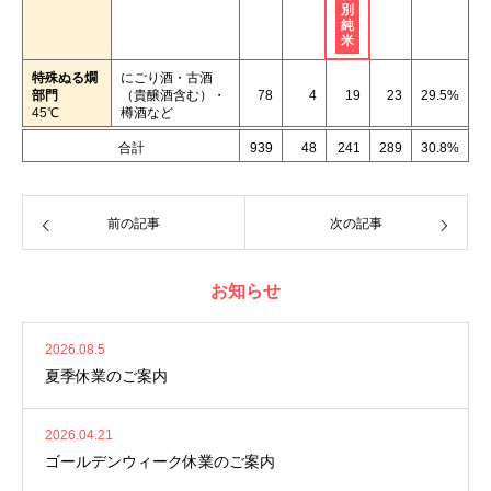
別
純
米
特殊ぬる燗
にごり酒・古酒
部門
（貴醸酒含む）・
78
4
19
23
29.5%
45℃
樽酒など
合計
939
48
241
289
30.8%
前の記事
次の記事
お知らせ
2026.08.5
夏季休業のご案内
2026.04.21
ゴールデンウィーク休業のご案内