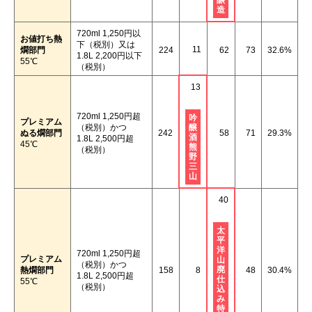
醸
造
720ml 1,250円以
お値打ち熱
下（税別）又は
11
燗部門
224
62
73
32.6%
1.8L 2,200円以下
55℃
（税別）
13
720ml 1,250円超
吟
プレミアム
（税別）かつ
醸
ぬる燗部門
242
58
71
29.3%
酒
1.8L 2,500円超
45℃
熊
（税別）
野
三
山
40
太
平
洋
720ml 1,250円超
プレミアム
山
（税別）かつ
廃
熱燗部門
158
8
48
30.4%
1.8L 2,500円超
仕
55℃
（税別）
込
み
特