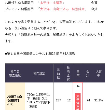
お値打ちぬる燗部門
「
太平洋 本醸造
」
金賞
プレミアム熱燗部門
「
太平洋 山廃仕込み 特別純米
」
金賞
このような賞を受賞することができ、大変光栄でございます。これか
らも、良い酒造りに励んで参ります。
今後とも「熊野地方唯一の酒蔵 尾﨑酒造」をよろしくお願いいたし
ます。
■第１６回全国燗酒コンテスト2024 部門別入賞数
最
出
金
部門名
高
合
入賞
部門規定
品
賞
審査温度
金
計
率
数
賞
62
720ml 1,250円以
太
お値打ちぬ
下（税別）又は
平
る燗部門
237
12
74
31.2%
1.8L 2,200円以下
洋
45℃
（税別）
本