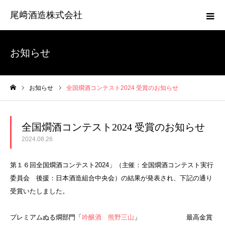
尾﨑酒造株式会社
お知らせ
お知らせ
全国燗酒コンテスト2024 受賞のお知らせ
ホーム
全国燗酒コンテスト2024 受賞のお知らせ
2024.08.26
第１６回全国燗酒コンテスト2024」（主催：全国燗酒コンテスト実行
委員会 後援：日本酒造組合中央会）の結果が発表され、下記の通り
受賞いたしました。
プレミアムぬる燗部門
「
吟醸酒 熊野三山
」
最高金賞