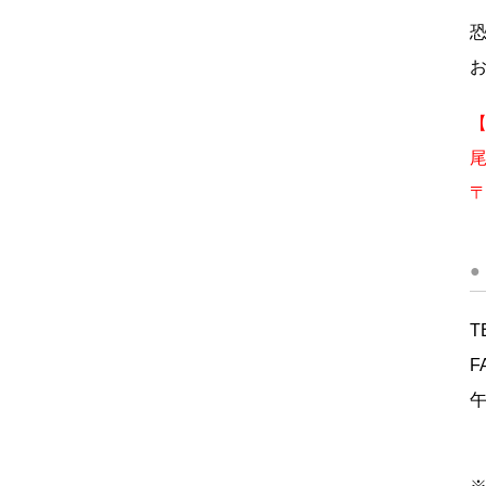
【
〒
●
T
F
午