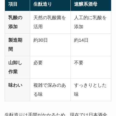
項目
生酛造り
速醸系酒母
乳酸の
天然の乳酸菌を
人工的に乳酸を
添加
活用
添加
製造期
約30日
約14日
間
山卸し
必要
不要
作業
味わい
複雑で深みのあ
すっきりとした
る味
味
生酛造りは手間がかかるため、現在では日本酒全